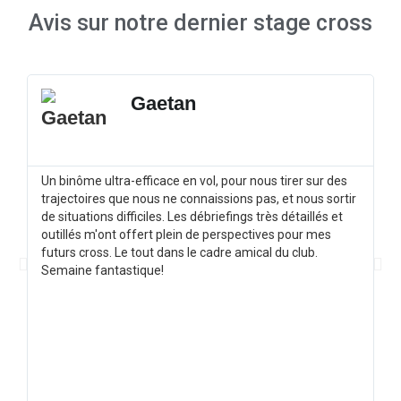
Avis sur notre dernier stage cross
Gaetan
Un binôme ultra-efficace en vol, pour nous tirer sur des
Un
trajectoires que nous ne connaissions pas, et nous sortir
im
de situations difficiles. Les débriefings très détaillés et
co
outillés m'ont offert plein de perspectives pour mes
ré
futurs cross. Le tout dans le cadre amical du club.
su
Semaine fantastique!
pl
di
va
da
no
ac
au
bo