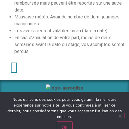
remboursés mais peuvent être reportés sur une autre
date.
Mauvaise météo: Avoir du nombre de demi-journées
manquantes.
Les avoirs restent valables un an (date à date).
En cas d’annulation de votre part, moins de deux
semaines avant la date du stage, vos acomptes seront
perdus.
Nous utilisons des cookies pour vous garantir la meilleure
© Aérogliss Base de loisirs des Iscles 04170 Saint André les Alpes │
expérience sur notre site. Si vous continuez à utiliser ce
Phone: + 33 (0)4 92 89 11 30 │
Mentions légales et CGV
│ Site réalisé
dernier, nous considérerons que vous acceptez l'utilisation des
cookies.
par
Alizés Création
et
Panier de Pixels
Ok